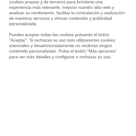
cookies propias y de terceros para brindarte una 
experiencia más relevante, mejorar nuestro sitio web y 
1.911 € en
Villaverde
analizar su rendimiento, facilitar la contratación y realización 
de nuestros servicios y ofrecer contenido y publicidad 
2.648 € en barrio de
Atalaya
personalizada.

5.072 € en barrio de
Colina
Puedes aceptar todas las cookies pulsando el botón 
3.644 € en barrio de
“Aceptar”. Si rechazas su uso solo utilizaremos cookies 
Concepción
esenciales y desafortunadamente no recibirás ningún 
4.329 € en barrio de
Costillares
contenido personalizado. Pulsa el botón “Más opciones” 
para ver más detalles y configurar o rechazar su uso.
2.726 € en barrio de
Pueblo Nuevo
3.204 € en barrio de
Quintana
4.637 € en barrio de
San Juan Bautista
3.647 € en barrio de
San Pascual
2.960 € en barrio de
Ventas
Servicios inmobiliarios en tu ciudad