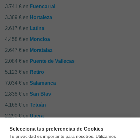
3.741 € en
Fuencarral
3.389 € en
Hortaleza
2.617 € en
Latina
4.458 € en
Moncloa
2.647 € en
Moratalaz
2.084 € en
Puente de Vallecas
5.123 € en
Retiro
7.034 € en
Salamanca
2.838 € en
San Blas
4.168 € en
Tetuán
2.290 € en
Usera
2.685 € en
Vicálvaro
Selecciona tus preferencias de Cookies
Tu privacidad es importante para nosotros. Utilizamos 
2.575 € en
Villa de Vallecas