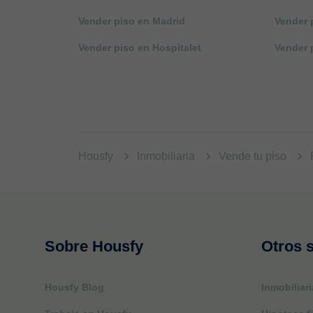
Vender piso en Madrid
Vender 
Vender piso en Hospitalet
Vender 
Housfy
Inmobiliaria
Vende tu piso
Sobre Housfy
Otros s
Housfy Blog
Inmobiliari