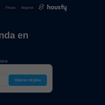
Fincas
Seguros
enda en
?
hora
Valorar mi piso