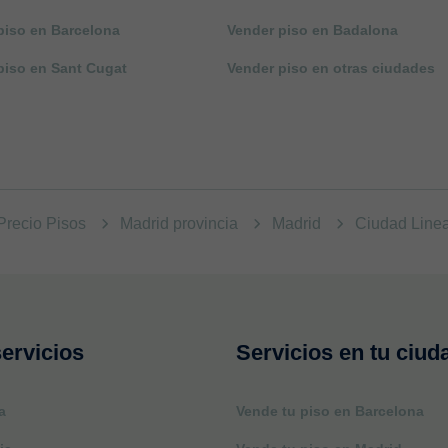
piso en Barcelona
Vender piso en Badalona
piso en Sant Cugat
Vender piso en otras ciudades
Precio Pisos
Madrid provincia
Madrid
Ciudad Line
ervicios
Servicios en tu ciud
a
Vende tu piso en Barcelona