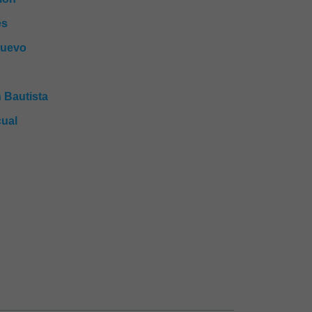
es
Nuevo
 Bautista
ual