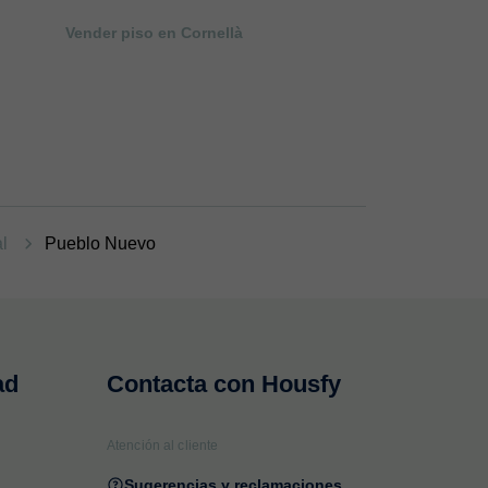
Vender piso en Cornellà
al
Pueblo Nuevo
ad
Contacta con Housfy
Atención al cliente
Sugerencias y reclamaciones