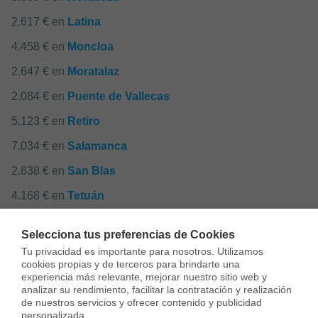
2.617 € en
Latina
4.458 € en
Moncloa
2.647 € en
Moratalaz
2.084 € en
Puente de Vallecas
5.123 € en
Retiro
7.034 € en
Salamanca
2.838 € en
San Blas
4.168 € en
Tetuán
2.290 € en
Usera
Selecciona tus preferencias de Cookies
2.685 € en
Vicálvaro
Tu privacidad es importante para nosotros. Utilizamos 
cookies propias y de terceros para brindarte una 
2.575 € en
Villa de Vallecas
experiencia más relevante, mejorar nuestro sitio web y 
analizar su rendimiento, facilitar la contratación y realización 
1.911 € en
Villaverde
de nuestros servicios y ofrecer contenido y publicidad 
personalizada.
