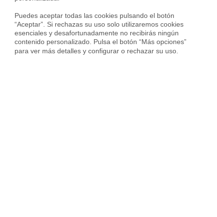
4.341 € en barrio de
Adelfas
Puedes aceptar todas las cookies pulsando el botón 
4.425 € en barrio de
Estrella
“Aceptar”. Si rechazas su uso solo utilizaremos cookies 
esenciales y desafortunadamente no recibirás ningún 
6.108 € en barrio de
Ibiza
contenido personalizado. Pulsa el botón “Más opciones” 
para ver más detalles y configurar o rechazar su uso.
7.579 € en barrio de
Jerónimos
5.057 € en barrio de
Niño Jesús
4.424 € en barrio de
Pacífico
Servicios inmobiliarios en tu ciudad
Vende tu piso
Compra una vivienda
Servicios Inmob
Vender piso en Madrid
Vender piso en Barcelona