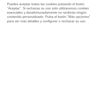
1.911 € en
Villaverde
Puedes aceptar todas las cookies pulsando el botón 
“Aceptar”. Si rechazas su uso solo utilizaremos cookies 
8.450 € en barrio de
Castellana
esenciales y desafortunadamente no recibirás ningún 
contenido personalizado. Pulsa el botón “Más opciones” 
5.016 € en barrio de
Fuente del Berro
para ver más detalles y configurar o rechazar su uso.
6.884 € en barrio de
Goya
8.996 € en barrio de
Recoletos
Servicios inmobiliarios en tu ciudad
Vende tu piso
Compra una vivienda
Servicios Inmob
Vender piso en Madrid
Vender piso en Barcelona
Vender piso en Badalona