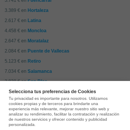
3.741 € en
Fuencarral
3.389 € en
Hortaleza
2.617 € en
Latina
4.458 € en
Moncloa
2.647 € en
Moratalaz
2.084 € en
Puente de Vallecas
5.123 € en
Retiro
7.034 € en
Salamanca
2.838 € en
San Blas
Selecciona tus preferencias de Cookies
4.168 € en
Tetuán
Tu privacidad es importante para nosotros. Utilizamos 
2.290 € en
Usera
cookies propias y de terceros para brindarte una 
experiencia más relevante, mejorar nuestro sitio web y 
2.685 € en
Vicálvaro
analizar su rendimiento, facilitar la contratación y realización 
de nuestros servicios y ofrecer contenido y publicidad 
2.575 € en
Villa de Vallecas
personalizada.
