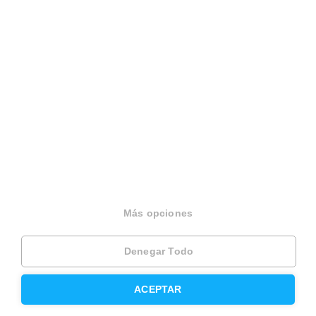
931 760 099
Español
Terminos y condiciones
Politica privacidad
Politica cookies
Gestionar cookies
Canal de denuncias
Más opciones
EINF 2024
Denegar Todo
© 2026 Housfy
ACEPTAR