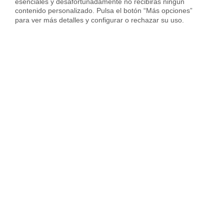
esenciales y desafortunadamente no recibirás ningún 
contenido personalizado. Pulsa el botón “Más opciones” 
para ver más detalles y configurar o rechazar su uso.
Alquilar piso
24 oct 2022
Alquilar piso
24 ago
Todo lo que debe tener la carta
¿Cuánto cuesta re
a un inquilino que no paga
contrato de alquil
España?
Información clave para alquilar tu piso
en Córdoba