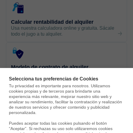
Calcular rentabilidad del alquiler
Usa nuestra calculadora online y gratuita. Sácale
todo el jugo a tu alquiler.
Modelo de contrato de alquiler
Podrás descargarlo gratis, actualizado y con
Selecciona tus preferencias de Cookies
cláusula antimoroso
Tu privacidad es importante para nosotros. Utilizamos 
cookies propias y de terceros para brindarte una 
experiencia más relevante, mejorar nuestro sitio web y 
analizar su rendimiento, facilitar la contratación y realización 
de nuestros servicios y ofrecer contenido y publicidad 
personalizada.

Últimas noticias sobre
Puedes aceptar todas las cookies pulsando el botón 
alquileres en Córdoba
“Aceptar”. Si rechazas su uso solo utilizaremos cookies 