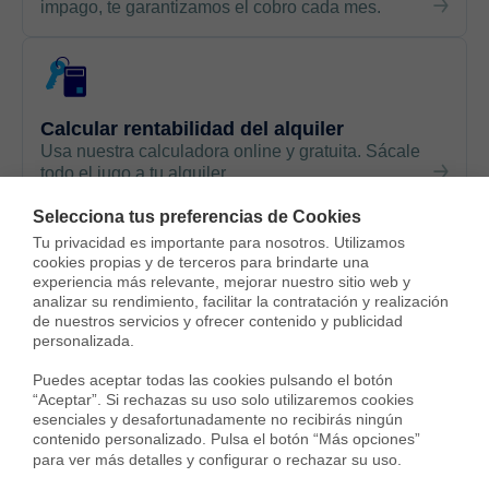
impago, te garantizamos el cobro cada mes.
Calcular rentabilidad del alquiler
Usa nuestra calculadora online y gratuita. Sácale
todo el jugo a tu alquiler.
Selecciona tus preferencias de Cookies
Tu privacidad es importante para nosotros. Utilizamos 
cookies propias y de terceros para brindarte una 
experiencia más relevante, mejorar nuestro sitio web y 
Modelo de contrato de alquiler
analizar su rendimiento, facilitar la contratación y realización 
Podrás descargarlo gratis, actualizado y con
de nuestros servicios y ofrecer contenido y publicidad 
cláusula antimoroso
personalizada.

Puedes aceptar todas las cookies pulsando el botón 
“Aceptar”. Si rechazas su uso solo utilizaremos cookies 
esenciales y desafortunadamente no recibirás ningún 
contenido personalizado. Pulsa el botón “Más opciones” 
para ver más detalles y configurar o rechazar su uso.
Últimos inmuebles alquilados