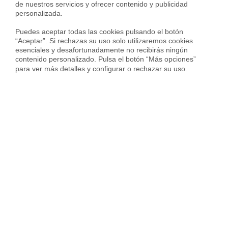
de nuestros servicios y ofrecer contenido y publicidad 
personalizada.

1.911 € en
Villaverde
Puedes aceptar todas las cookies pulsando el botón 
1.707 € en barrio de
Entrevías
“Aceptar”. Si rechazas su uso solo utilizaremos cookies 
2.342 € en barrio de
Numancia
esenciales y desafortunadamente no recibirás ningún 
contenido personalizado. Pulsa el botón “Más opciones” 
2.190 € en barrio de
Palomeras Bajas
para ver más detalles y configurar o rechazar su uso.
2.052 € en barrio de
Palomeras sureste
2.032 € en barrio de
Portazgo
2.049 € en barrio de
San Diego
Servicios inmobiliarios en tu ciudad
Vende tu piso
Compra una vivienda
Servicios Inmob