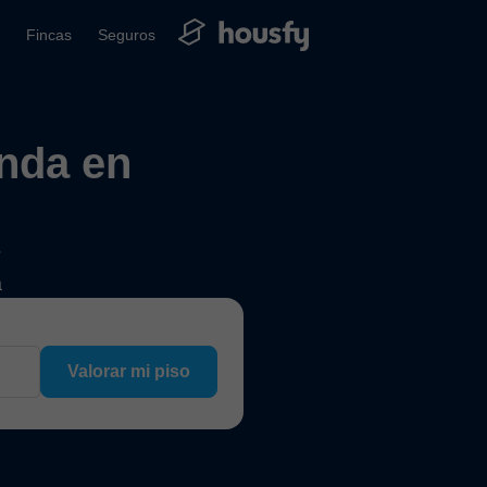
Fincas
Seguros
enda en
?
a
Valorar mi piso