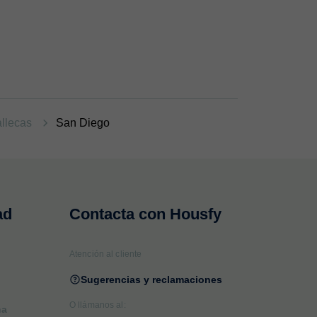
allecas
San Diego
ad
Contacta con Housfy
Atención al cliente
Sugerencias y reclamaciones
O llámanos al:
na