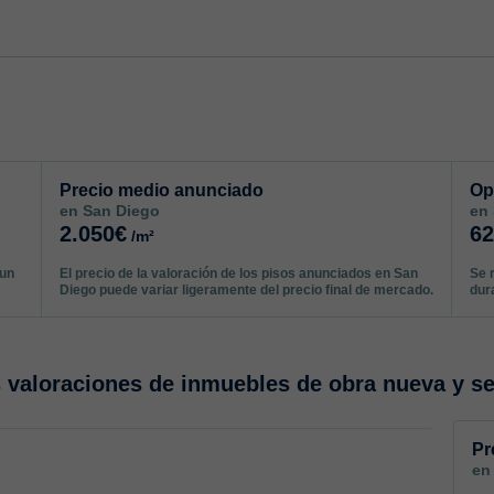
Precio medio anunciado
Op
en San Diego
en
2.050€
6
/m²
gun
El precio de la valoración de los pisos anunciados en San
Se 
Diego puede variar ligeramente del precio final de mercado.
dur
valoraciones de inmuebles de obra nueva y s
Pr
en