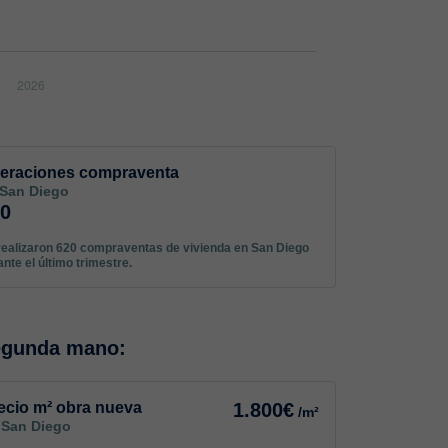
eraciones compraventa
 San Diego
20
realizaron 620 compraventas de vivienda en San Diego
ante el último trimestre.
egunda mano:
ecio m² obra nueva
1.800€
/m²
 San Diego