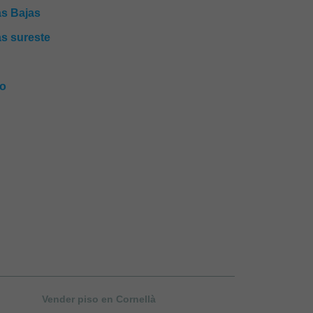
s Bajas
s sureste
go
Vender piso en Cornellà