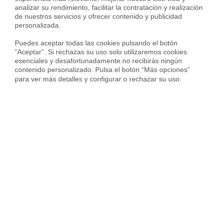
1.911 € en
Villaverde
analizar su rendimiento, facilitar la contratación y realización 
de nuestros servicios y ofrecer contenido y publicidad 
2.097 € en barrio de
Amposta
personalizada.

2.851 € en barrio de
Arcos
Puedes aceptar todas las cookies pulsando el botón 
“Aceptar”. Si rechazas su uso solo utilizaremos cookies 
2.542 € en barrio de
Canillejas
esenciales y desafortunadamente no recibirás ningún 
contenido personalizado. Pulsa el botón “Más opciones” 
2.274 € en barrio de
Hellín
para ver más detalles y configurar o rechazar su uso.
3.096 € en barrio de
Rejas
3.560 € en barrio de
Rosas
3.620 € en barrio de
Salvador
2.936 € en barrio de
Simancas
Servicios inmobiliarios en tu ciudad