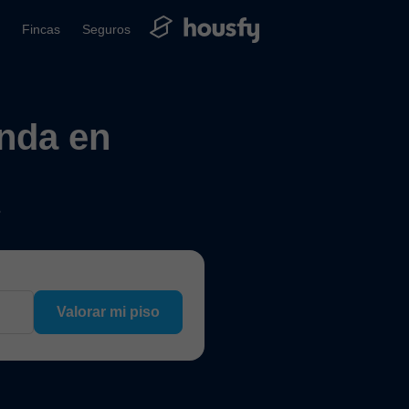
Fincas
Seguros
enda en
?
Valorar mi piso