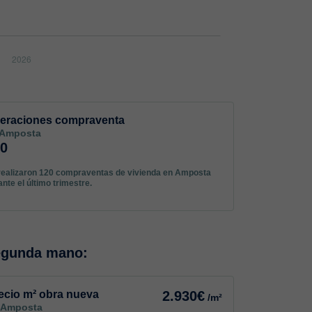
eraciones compraventa
 Amposta
20
realizaron 120 compraventas de vivienda en Amposta
ante el último trimestre.
egunda mano:
ecio m² obra nueva
2.930€
/m²
 Amposta