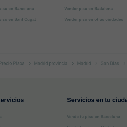
piso en Barcelona
Vender piso en Badalona
piso en Sant Cugat
Vender piso en otras ciudades
Precio Pisos
Madrid provincia
Madrid
San Blas
ervicios
Servicios en tu ciud
a
Vende tu piso en Barcelona