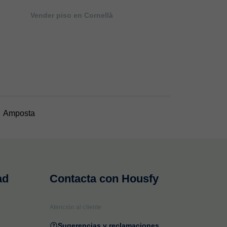
Vender piso en Cornellà
Amposta
ad
Contacta con Housfy
Atención al cliente
Sugerencias y reclamaciones