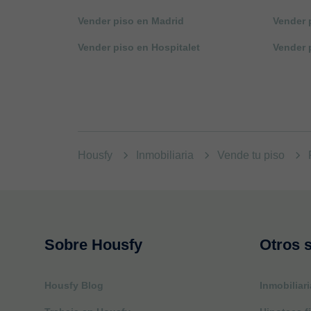
Vender piso en Madrid
Vender 
Vender piso en Hospitalet
Vender 
Housfy
Inmobiliaria
Vende tu piso
Sobre Housfy
Otros s
Housfy Blog
Inmobiliari