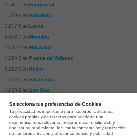
3.741 € en
Fuencarral
3.389 € en
Hortaleza
2.617 € en
Latina
4.458 € en
Moncloa
2.647 € en
Moratalaz
2.084 € en
Puente de Vallecas
5.123 € en
Retiro
7.034 € en
Salamanca
2.838 € en
San Blas
4.168 € en
Tetuán
Selecciona tus preferencias de Cookies
Tu privacidad es importante para nosotros. Utilizamos 
2.290 € en
Usera
cookies propias y de terceros para brindarte una 
experiencia más relevante, mejorar nuestro sitio web y 
2.685 € en
Vicálvaro
analizar su rendimiento, facilitar la contratación y realización 
2.575 € en
Villa de Vallecas
de nuestros servicios y ofrecer contenido y publicidad 