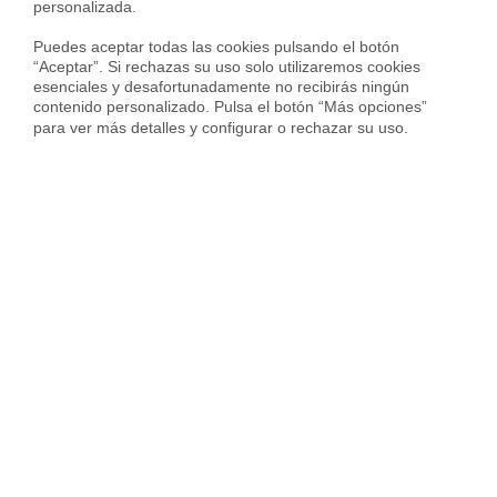
personalizada.

1.911 € en
Villaverde
Puedes aceptar todas las cookies pulsando el botón 
3.504 € en barrio de
Ventilla-Almenara
“Aceptar”. Si rechazas su uso solo utilizaremos cookies 
esenciales y desafortunadamente no recibirás ningún 
3.428 € en barrio de
Berruguete
contenido personalizado. Pulsa el botón “Más opciones” 
para ver más detalles y configurar o rechazar su uso.
4.953 € en barrio de
Cuzco-Castillejos
4.927 € en barrio de
Cuatro Caminos
3.731 € en barrio de
Valdeacederas
Servicios inmobiliarios en tu ciudad
Vende tu piso
Compra una vivienda
Servicios Inmob
Vender piso en Madrid