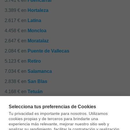
3.741 € en
Fuencarral
3.389 € en
Hortaleza
2.617 € en
Latina
4.458 € en
Moncloa
2.647 € en
Moratalaz
2.084 € en
Puente de Vallecas
5.123 € en
Retiro
7.034 € en
Salamanca
2.838 € en
San Blas
4.168 € en
Tetuán
2.290 € en
Usera
Selecciona tus preferencias de Cookies
2.685 € en
Vicálvaro
Tu privacidad es importante para nosotros. Utilizamos 
cookies propias y de terceros para brindarte una 
2.575 € en
Villa de Vallecas
experiencia más relevante, mejorar nuestro sitio web y 
analizar su rendimiento, facilitar la contratación y realización 