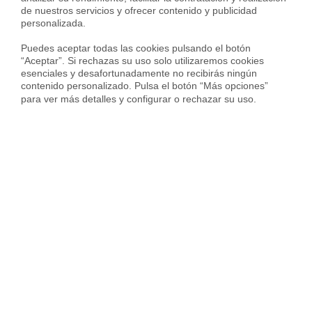
1.911 € en
Villaverde
de nuestros servicios y ofrecer contenido y publicidad 
personalizada.

2.934 € en barrio de
Almendrales
Puedes aceptar todas las cookies pulsando el botón 
2.389 € en barrio de
Moscardó
“Aceptar”. Si rechazas su uso solo utilizaremos cookies 
esenciales y desafortunadamente no recibirás ningún 
2.077 € en barrio de
Orcasitas
contenido personalizado. Pulsa el botón “Más opciones” 
para ver más detalles y configurar o rechazar su uso.
1.842 € en barrio de
12 de Octubre-Orcasur
2.079 € en barrio de
Pradolongo
2.204 € en barrio de
San Fermín
1.890 € en barrio de
Zofío
Servicios inmobiliarios en tu ciudad
Vende tu piso
Compra una vivienda
Servicios Inmob