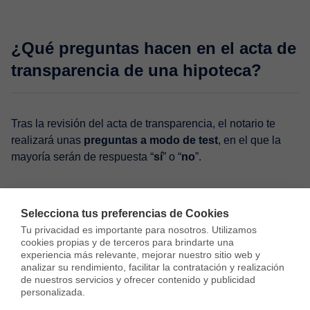
¿Qué preguntas hacen en el acta de
transparencia de una hipoteca?
Tras la revisión del acta de transparencia, el notario te
realizará unas
preguntas a modo de test
, en el que la
mayoría serán de respuesta “
sí
” o “
no
”.
El objetivo de estas preguntas es que el notario se
cerciore de que
conoces todos los aspectos
relativos a
Selecciona tus preferencias de Cookies
la contratación de la hipoteca.
Tu privacidad es importante para nosotros. Utilizamos 
cookies propias y de terceros para brindarte una 
experiencia más relevante, mejorar nuestro sitio web y 
analizar su rendimiento, facilitar la contratación y realización 
Las preguntas son:
de nuestros servicios y ofrecer contenido y publicidad 
personalizada.

¿Has recibido toda la documentación por parte del