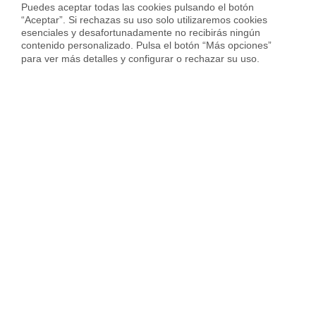
Puedes aceptar todas las cookies pulsando el botón 
banco, con la antelación suficiente y entiendes el
“Aceptar”. Si rechazas su uso solo utilizaremos cookies 
contenido?
esenciales y desafortunadamente no recibirás ningún 
contenido personalizado. Pulsa el botón “Más opciones” 
¿Has sido informado de que puedes elegir un
para ver más detalles y configurar o rechazar su uso.
notario/a?
¿Entiendes la diferencia entre el tipo fijo y variable, y
conoces el tipo al que está sujeta tu hipoteca, así
como las bonificaciones por contratar determinados
productos, como seguros, domiciliación de nómina o
planes de pensiones?
¿Conoces el capital y la duración del préstamo, el
importe de las cuotas y cuándo se pagan?
¿Sabes que puedes cambiar tu hipoteca de banco
(subrogación de acreedor) cuando quieras?
¿Si el préstamo incluye comisiones por apertura, por
modificación de condiciones y/o por impagos, las
conoces y entiendes?