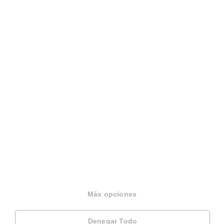
Español
Terminos y condiciones
Politica privacidad
Politica cookies
Gestionar cookies
Canal de denuncias
EINF 2024
© 2026 Housfy
Más opciones
Denegar Todo