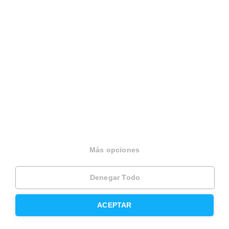
Español
Terminos y condiciones
Politica privacidad
Politica cookies
Gestionar cookies
Canal de denuncias
EINF 2024
© 2026 Housfy
Más opciones
Denegar Todo
ACEPTAR