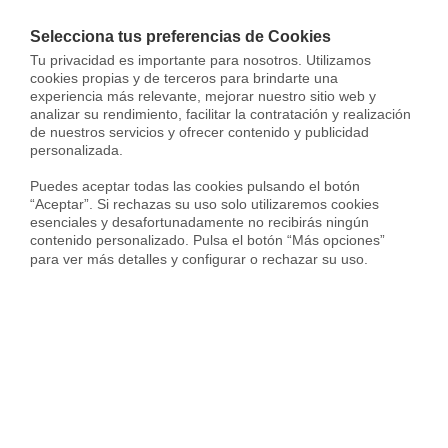
Inmobiliaria
Selecciona tus preferencias de Cookies
Tu privacidad es importante para nosotros. Utilizamos 
Vender mi piso
cookies propias y de terceros para brindarte una 
experiencia más relevante, mejorar nuestro sitio web y 
analizar su rendimiento, facilitar la contratación y realización 
Encontrar una vivienda
de nuestros servicios y ofrecer contenido y publicidad 
personalizada.

Puedes aceptar todas las cookies pulsando el botón 
“Aceptar”. Si rechazas su uso solo utilizaremos cookies 
esenciales y desafortunadamente no recibirás ningún 
contenido personalizado. Pulsa el botón “Más opciones” 
Nuestros clientes nos
para ver más detalles y configurar o rechazar su uso.
preguntan
¿Cómo sé que la comisión de apertura de mi
hipoteca no es abusiva?
¿Qué es una hipoteca sin cancelación?