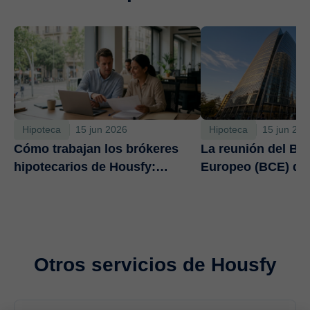
Hipoteca
15 jun 2026
Hipoteca
15 jun 202
Cómo trabajan los brókeres
La reunión del Ba
hipotecarios de Housfy:
Europeo (BCE) de
Operativa, transparencia y
subida de tipos d
ahorro real
básicos que camb
de las hipotecas
Otros servicios de Housfy