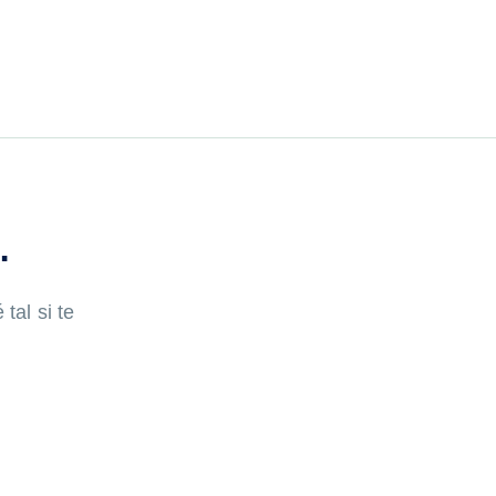
…
tal si te