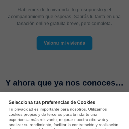
Hablemos de tu vivienda, tu presupuesto y el
acompañamiento que esperas. Sabrás tu tarifa en una
tasación online gratuita breve, pero completa.
Valorar mi vivienda
Y ahora que ya nos conoces…
Quizás podamos ayudarte a vender tu casa. O quizás no.
Selecciona tus preferencias de Cookies
¿Qué tal si te llamamos y lo compruebas?
Tu privacidad es importante para nosotros. Utilizamos 
cookies propias y de terceros para brindarte una 
experiencia más relevante, mejorar nuestro sitio web y 
Agendar llamada
analizar su rendimiento, facilitar la contratación y realización 