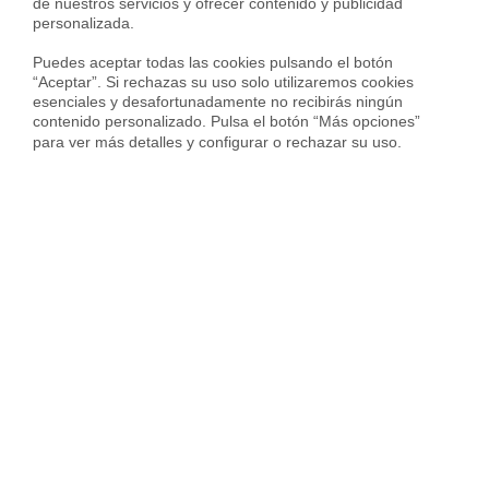
de nuestros servicios y ofrecer contenido y publicidad 
personalizada.

Puedes aceptar todas las cookies pulsando el botón 
“Aceptar”. Si rechazas su uso solo utilizaremos cookies 
esenciales y desafortunadamente no recibirás ningún 
Últimos inmuebles vendidos
contenido personalizado. Pulsa el botón “Más opciones” 
para ver más detalles y configurar o rechazar su uso.
en Montcada I Reixac
Vendida con
Vendid
Piso en Carrer Núria
Piso en Avinguda d'Eur
Terra Nostra - Font Pudenta, Montcada i Reixac
185.000 €
255.000 €