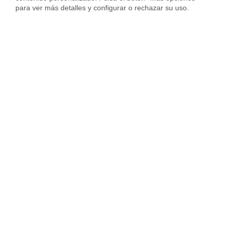
para ver más detalles y configurar o rechazar su uso.
Gestión de alquileres en Vilanova i la Geltrú
Gestión de alquileres en Rubí
Gestión de alquileres en Cornellà
Gestión de alquileres en Manresa
Gestión de alquileres en Sant Boi
Gestión de alquileres en Viladecans
Gestión de alquileres en Granollers
Gestión de alquileres en Castelldefels
Gestión de alquileres en Sitges
Gestión de alquileres en Mollet
Gestión de alquileres en El Prat
Gestión de alquileres en Gavà