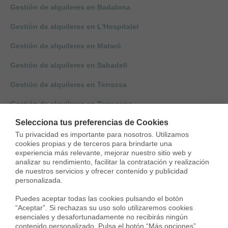
Gestión de alquileres en Badalona
Gestión de alquileres en L'Hospitalet
Gestión de alquileres en Mataró
Gestión de alquileres en Sabadell
Gestión de alquileres en Terrassa
Gestión de alquileres en Tarragona
Selecciona tus preferencias de Cookies
Gestión de alquileres en Cambrils
Tu privacidad es importante para nosotros. Utilizamos 
Gestión de alquileres en Reus
cookies propias y de terceros para brindarte una 
experiencia más relevante, mejorar nuestro sitio web y 
Gestión de alquileres en Lleida
analizar su rendimiento, facilitar la contratación y realización 
de nuestros servicios y ofrecer contenido y publicidad 
personalizada.

Gestión de alquileres en Girona
Puedes aceptar todas las cookies pulsando el botón 
Gestión de alquileres en Sant Cugat
“Aceptar”. Si rechazas su uso solo utilizaremos cookies 
esenciales y desafortunadamente no recibirás ningún 
Gestión alquileres en Santa Coloma
contenido personalizado. Pulsa el botón “Más opciones” 