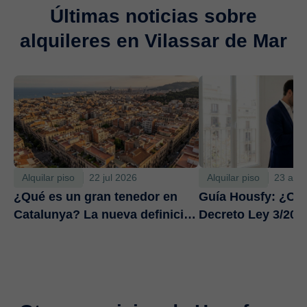
Últimas noticias sobre
alquileres en Vilassar de Mar
Alquilar piso
22 jul 2026
Alquilar piso
23 abr
¿Qué es un gran tenedor en
Guía Housfy: ¿Cóm
Catalunya? La nueva definición
Decreto Ley 3/2026
que afecta a nuevos contratos
publicidad inmobil
a partir de agosto de 2026
contratos de alqui