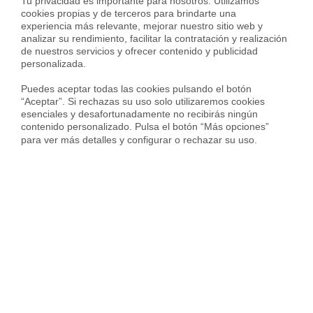
Tu privacidad es importante para nosotros. Utilizamos 
Últimas noticias sobre
cookies propias y de terceros para brindarte una 
experiencia más relevante, mejorar nuestro sitio web y 
alquileres en Mollet del Vallès
analizar su rendimiento, facilitar la contratación y realización 
de nuestros servicios y ofrecer contenido y publicidad 
personalizada.

Puedes aceptar todas las cookies pulsando el botón 
“Aceptar”. Si rechazas su uso solo utilizaremos cookies 
esenciales y desafortunadamente no recibirás ningún 
contenido personalizado. Pulsa el botón “Más opciones” 
para ver más detalles y configurar o rechazar su uso.
Alquilar piso
22 jul 2026
Alquilar piso
23 abr
¿Qué es un gran tenedor en
Guía Housfy: ¿Cóm
Catalunya? La nueva definición
Decreto Ley 3/2026
que afecta a nuevos contratos
publicidad inmobil
a partir de agosto de 2026
contratos de alqui