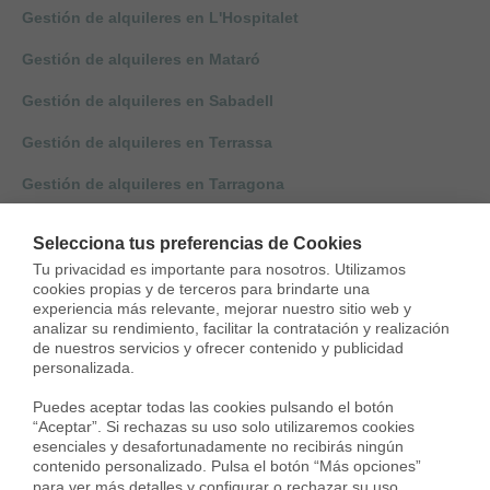
Gestión de alquileres en L'Hospitalet
Gestión de alquileres en Mataró
Gestión de alquileres en Sabadell
Gestión de alquileres en Terrassa
Gestión de alquileres en Tarragona
Gestión de alquileres en Cambrils
Selecciona tus preferencias de Cookies
Gestión de alquileres en Reus
Tu privacidad es importante para nosotros. Utilizamos 
cookies propias y de terceros para brindarte una 
Gestión de alquileres en Lleida
experiencia más relevante, mejorar nuestro sitio web y 
analizar su rendimiento, facilitar la contratación y realización 
de nuestros servicios y ofrecer contenido y publicidad 
Gestión de alquileres en Girona
personalizada.

Gestión de alquileres en Sant Cugat
Puedes aceptar todas las cookies pulsando el botón 
“Aceptar”. Si rechazas su uso solo utilizaremos cookies 
Gestión alquileres en Santa Coloma
esenciales y desafortunadamente no recibirás ningún 
contenido personalizado. Pulsa el botón “Más opciones” 
Gestión de alquileres en Vilanova i la Geltrú
para ver más detalles y configurar o rechazar su uso.