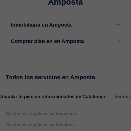
Amposta
Inmobiliaria en Amposta
Comprar piso en en Amposta
Todos los servicios en Amposta
Alquilar tu piso en otras ciudades de Catalunya
Vende t
Gestión de alquileres en Barcelona
Gestión de alquileres en Badalona