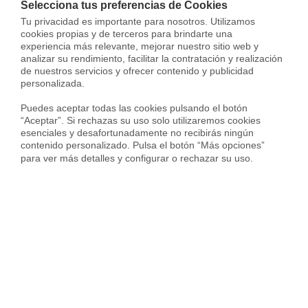
Gestión de alquileres en Vilanova i la Geltrú
Selecciona tus preferencias de Cookies
Tu privacidad es importante para nosotros. Utilizamos 
Gestión de alquileres en Rubí
cookies propias y de terceros para brindarte una 
experiencia más relevante, mejorar nuestro sitio web y 
Gestión de alquileres en Cornellà
analizar su rendimiento, facilitar la contratación y realización 
de nuestros servicios y ofrecer contenido y publicidad 
Gestión de alquileres en Manresa
personalizada.

Gestión de alquileres en Sant Boi
Puedes aceptar todas las cookies pulsando el botón 
“Aceptar”. Si rechazas su uso solo utilizaremos cookies 
esenciales y desafortunadamente no recibirás ningún 
Gestión de alquileres en Viladecans
contenido personalizado. Pulsa el botón “Más opciones” 
para ver más detalles y configurar o rechazar su uso.
Gestión de alquileres en Granollers
Gestión de alquileres en Castelldefels
Gestión de alquileres en Sitges
Gestión de alquileres en Mollet
Gestión de alquileres en El Prat
Gestión de alquileres en Gavà