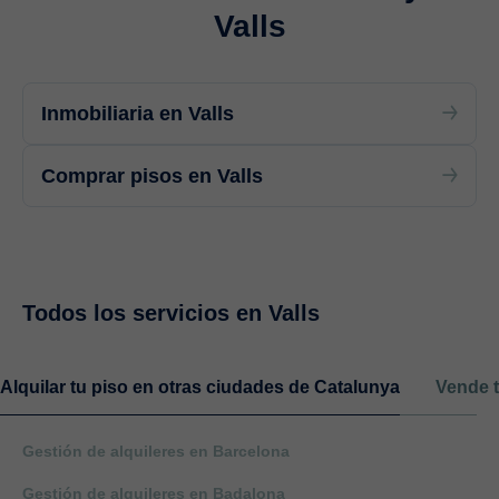
Valls
Inmobiliaria en Valls
Comprar pisos en Valls
Todos los servicios en Valls
Alquilar tu piso en otras ciudades de Catalunya
Vende t
Gestión de alquileres en Barcelona
Gestión de alquileres en Badalona